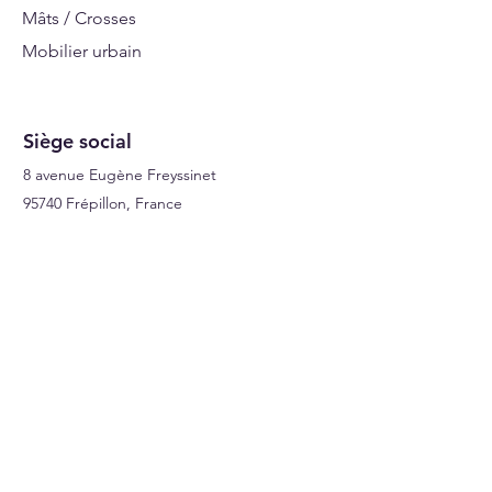
Plus-value haute tenue pour
Mâts / Crosses
milieu très agressif
Mobilier urbain
Bois tropical sur demande
Signalisations
Siège social
8 avenue Eugène Freyssinet
95740 Frépillon, France
A Propos
Qui sommes nous ?
Facebook
Instagram
LinkedIn