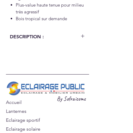
Plus-value haute tenue pour milieu
très agressif
Bois tropical sur demande
DESCRIPTION :
Dimensions (L x l x ht hors sol) : 561
x 90 X 800 mm
Matière : Acier galvanisé et décor
chêne huilé
Fixation : Scellement direct ou
platine 127 x 127 mm
Poids : 22 kg
Finition : Peinture polyester RAL au
By Sofraicome
Accueil
choix
Lanternes
Options :
Plus-value haute tenue pour
Eclairage sportif
milieu agressif
Eclairage solaire