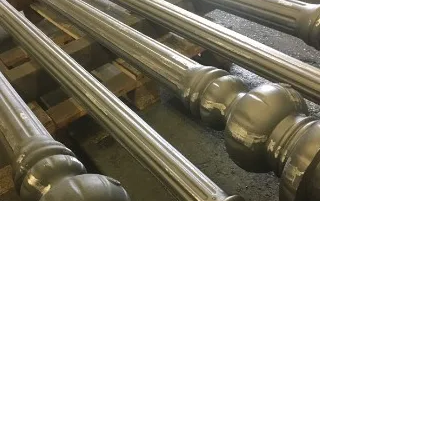
LA FONDERIE
Coeur de métier du Vhm GROUPE.
Avec plus de 90 ans de savoir-faire, le
fonderie Vhm fabrique nos mâts
contemporains et traditionnels, par
moulage main ou moulage automatique.
Ce savoir-faire vient ainsi répondre aux
nombreuses exigences des collectivités et
de l’industrie.