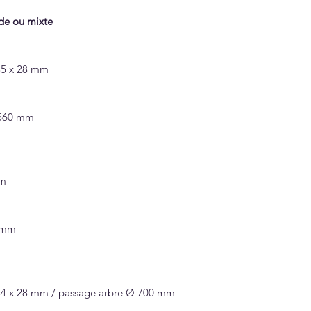
Dimensions (L x l x
passage arbre Ø 
nde ou mixte
Matière : Acier gal
Fixation : Posé sur
535 x 28 mm
2000 x 2000 mm
Poids : 240 kg
x1560 mm
FLORA 2.0 - ronde
Dimensions (Ø x h)
arbre Ø 700 mm
Matière : Acier gal
mm
Fixation : Posé su
2000 mm
Poids : 184 kg
0 mm
Pour l’ensemble d
4 trous de tuteura
Finition : Peinture
1984 x 28 mm / passage arbre Ø 700 mm
Options :