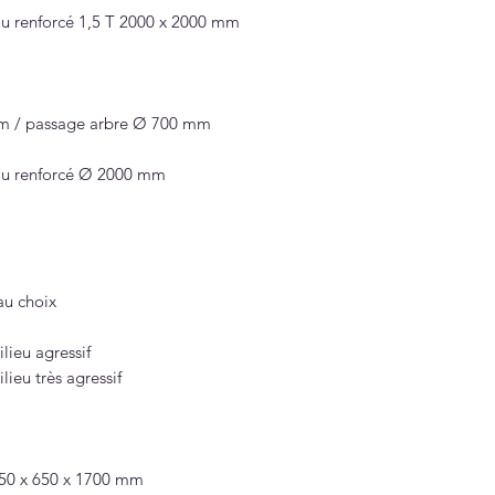
Plus-value haute
 ou renforcé 1,5 T 2000 x 2000 mm
Plus-value haute
Peinture antidé
mm / passage arbre Ø 700 mm
 ou renforcé Ø 2000 mm
au choix
lieu agressif
ieu très agressif
 650 x 650 x 1700 mm