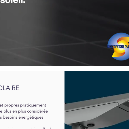
OLAIRE
s et propres pratiquement
de plus en plus considérée
os besoins énergétiques