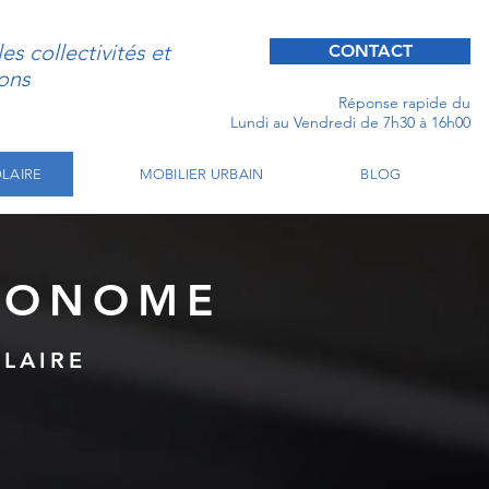
s collectivités et
CONTACT
ons
Réponse rapide du
Lundi au Vendredi de 7h30 à 16h00
LAIRE
MOBILIER URBAIN
BLOG
UTONOME
OLAIRE