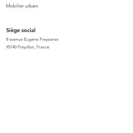
Mobilier urbain
milieu très agressif
Signalisations
Siège social
8 avenue Eugène Freyssinet
95740 Frépillon, France
A Propos
Qui sommes nous ?
Facebook
Instagram
LinkedIn