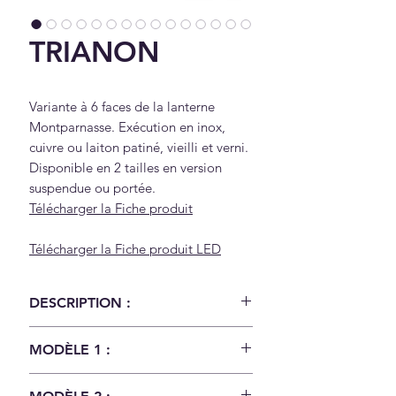
TRIANON
Variante à 6 faces de la lanterne
Montparnasse. Exécution en inox,
cuivre ou laiton patiné, vieilli et verni.
Disponible en 2 tailles en version
suspendue ou portée.
Télécharger la Fiche produit
Télécharger la Fiche produit
LED
DESCRIPTION :
Variante à 6 faces de la lanterne
MODÈLE 1 :
Montparnasse. Exécution en inox,
cuivre ou laiton patiné, vieilli et
Modele 1 - A :