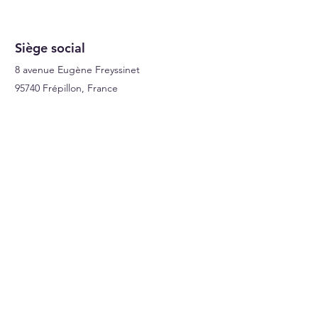
Signalisations
Siège social
8 avenue Eugène Freyssinet
95740 Frépillon, France
A Propos
Qui sommes nous ?
Facebook
Instagram
LinkedIn