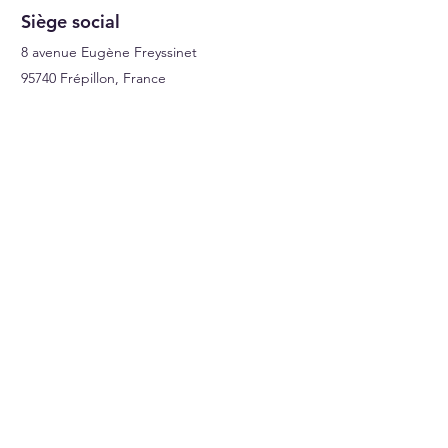
Siège social
8 avenue Eugène Freyssinet
95740 Frépillon, France
A Propos
Qui sommes nous ?
Facebook
Instagram
LinkedIn
By Sofraicome