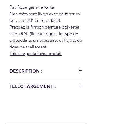
Pacifique gamme fonte
Nos mâts sont livrés avec deux séries
de vis à 120° en tête de fût.
Précisez la finition peinture polyester
selon RAL (fin catalogue), le type de
crapaudine, si nécessaire, et l’ajout de
tiges de scellement.
Télécharger la fiche produit
DESCRIPTION :
Pacifique gamme fonte
TÉLÉCHARGEMENT :
Nos mâts sont livrés avec deux
séries de vis à 120° en tête de fût.
Télécharger la fiche produit
Précisez la finition peinture
polyester selon RAL (fin catalogue),
le type de crapaudine, si
nécessaire, et l’ajout de tiges de