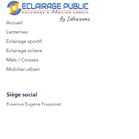
scellement.
Télécharger la fiche produit
By Sofraicome
Accueil
Lanternes
Eclairage sportif
Eclairage solaire
Mâts / Crosses
Mobilier urbain
Signalisations
Siège social
8 avenue Eugène Freyssinet
95740 Frépillon, France