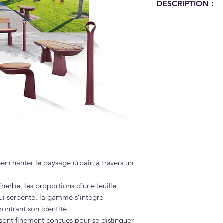
DESCRIPTION :
GAMME POA
Design de Studio B
La volonté de la g
paysage urbain à t
formel.
Évoquant la flexibi
proportions d’une 
un ruban qui serpe
doucement dans la 
identité.
Les pièces coulée
conçues pour se di
enchanter le paysage urbain à travers un
changements de se
courbes fluides.
d’herbe, les proportions d’une feuille
La gamme propose 
i serpente, la gamme s’intègre
mobilier qui se com
ontrant son identité.
banc, banquette, t
sont finement conçues pour se distinguer