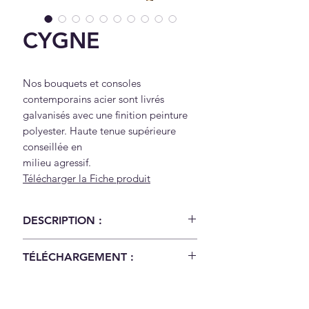
CYGNE
Nos bouquets et consoles
contemporains acier sont livrés
galvanisés avec une finition peinture
polyester. Haute tenue supérieure
conseillée en
milieu agressif.
Télécharger la Fiche produit
DESCRIPTION :
Nos bouquets et consoles
TÉLÉCHARGEMENT :
contemporains acier sont livrés
galvanisés avec une finition
Télécharger la Fiche produit
peinture polyester. Haute tenue