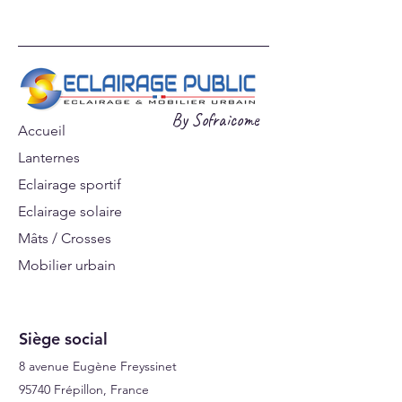
supérieure conseillée en
milieu agressif.
Télécharger la Fiche produit
By Sofraicome
Accueil
Lanternes
Eclairage sportif
Eclairage solaire
Mâts / Crosses
Mobilier urbain
Signalisations
Siège social
8 avenue Eugène Freyssinet
95740 Frépillon, France