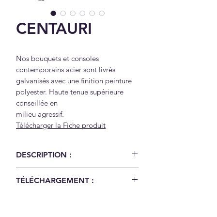
CENTAURI
Nos bouquets et consoles
contemporains acier sont livrés
galvanisés avec une finition peinture
polyester. Haute tenue supérieure
conseillée en
milieu agressif.
Télécharger la Fiche produit
DESCRIPTION :
Nos bouquets et consoles
TÉLÉCHARGEMENT :
contemporains acier sont livrés
galvanisés avec une finition
Télécharger la Fiche produit
peinture polyester. Haute tenue