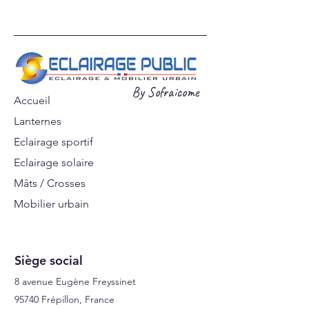
supérieure conseillée en
milieu agressif.
Télécharger la Fiche produit
By Sofraicome
Accueil
Lanternes
Eclairage sportif
Eclairage solaire
Mâts / Crosses
Mobilier urbain
Signalisations
Siège social
8 avenue Eugène Freyssinet
95740 Frépillon, France