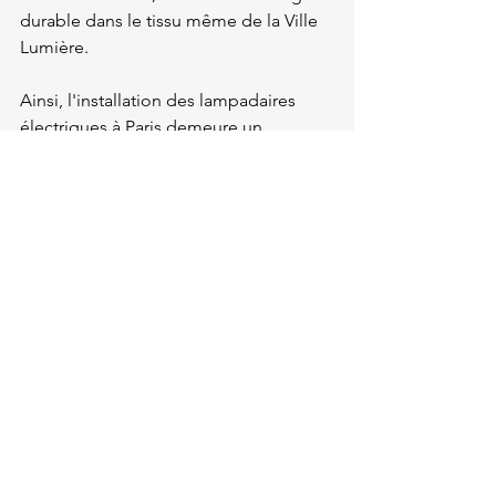
durable dans le tissu même de la Ville 
Lumière.
Ainsi, l'installation des lampadaires 
électriques à Paris demeure un 
chapitre de l'histoire de la ville, un 
symbole de l'esprit visionnaire et de la 
détermination humaine à éclairer 
l'obscurité de l'inconnu avec la lumière 
de la connaissance et de la 
technologie.
Découvrez nos solutions 
d'éclairage 
public
 !  