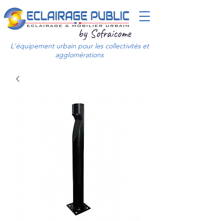
by Sofraicome
L'équipement urbain pour les collectivités et
agglomérations