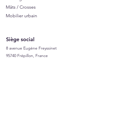
:
LED
Mâts / Crosses
Télécharger la fiche produit
Mobilier urbain
Signalisations
Siège social
8 avenue Eugène Freyssinet
95740 Frépillon, France
A Propos
Qui sommes nous ?
Facebook
Instagram
LinkedIn